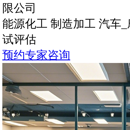
限公司
能源化工 制造加工 汽车_
试评估
预约专家咨询