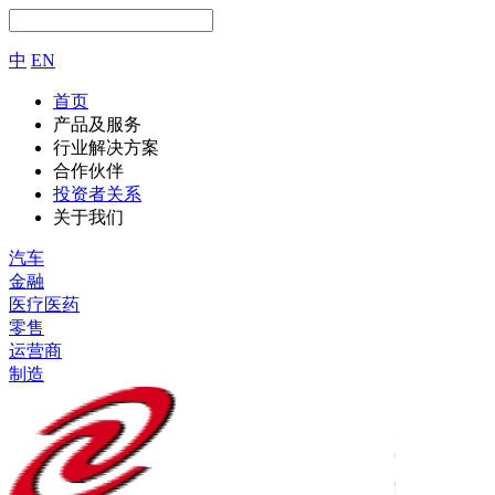
中
EN
首页
产品及服务
行业解决方案
合作伙伴
投资者关系
关于我们
汽车
金融
医疗医药
零售
运营商
制造