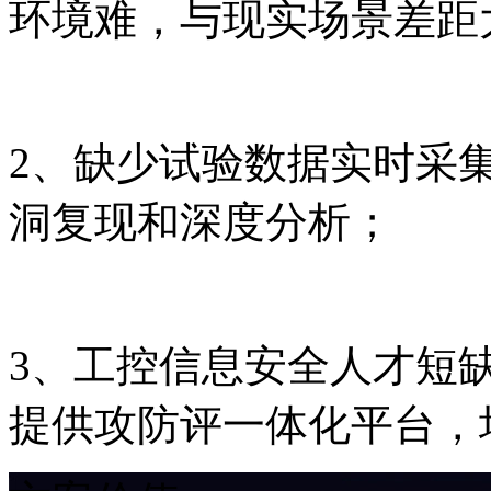
环境难，与现实场景差
2、缺少试验数据实时采
洞复现和深度分析；
3、工控信息安全人才短缺
提供攻防评一体化平台