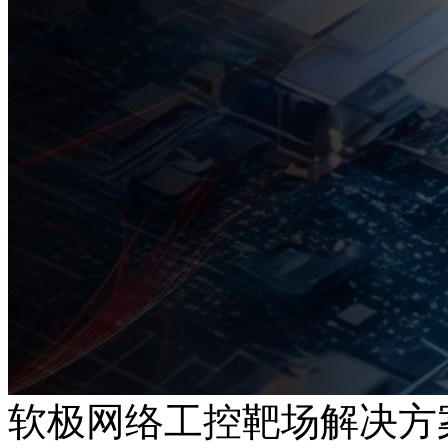
软极网络工控靶场解决方