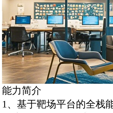
能力简介
1、基于靶场平台的全栈能