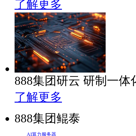
了解更多
888集团研云 研制一
了解更多
888集团鲲泰
AI算力服务器