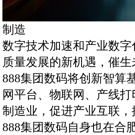
制造
数字技术加速和产业数字化
质量发展的新机遇，
888集团数码将创新智算基
网平台、物联网、
制造业，促进产业互联
888集团数码自身也在合肥