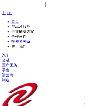
中
EN
首页
产品及服务
行业解决方案
合作伙伴
投资者关系
关于我们
汽车
金融
医疗医药
零售
运营商
制造