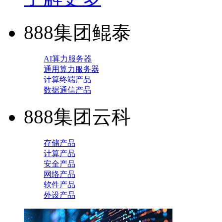
888集团鲲泰
AI算力服务器
通用算力服务器
计算终端产品
数据通信产品
888集团云科
存储产品
计算产品
安全产品
网络产品
软件产品
外设产品