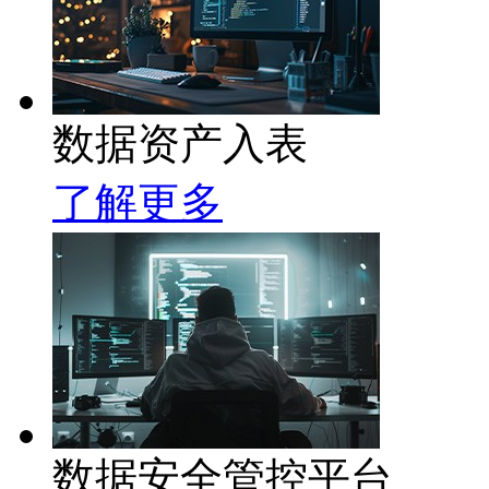
数据资产入表
了解更多
数据安全管控平台