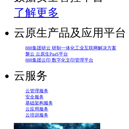
了解更多
云原生产品及应用平台
888集团研云 研制一体化工业互联网解决方案
磐云 云原生PaaS平台
888集团云印 数字化文印管理平台
云服务
云管理服务
安全服务
基础架构服务
云应用服务
云培训服务