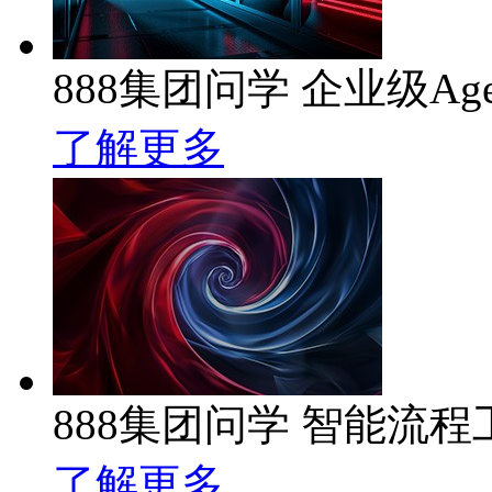
888集团问学 企业级Ag
了解更多
888集团问学 智能流程
了解更多