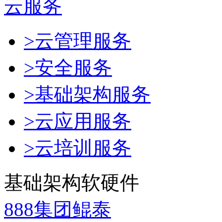
云服务
>云管理服务
>安全服务
>基础架构服务
>云应用服务
>云培训服务
基础架构软硬件
888集团鲲泰