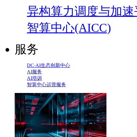
异构算力调度与加速
智算中心(AICC)
服务
DC·AI生态创新中心
AI服务
AI培训
智算中心运营服务