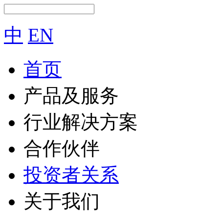
中
EN
首页
产品及服务
行业解决方案
合作伙伴
投资者关系
关于我们