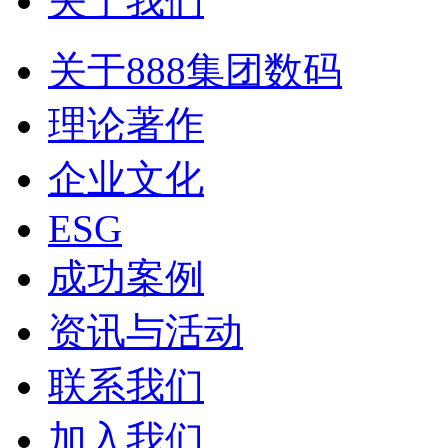
关于我们
关于888集团数码
理论著作
企业文化
ESG
成功案例
资讯与活动
联系我们
加入我们