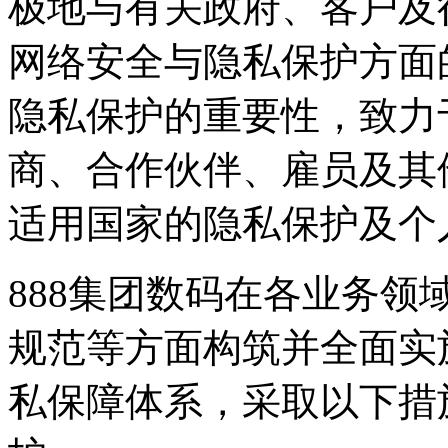
极地与有关政府、客户及
网络安全与隐私保护方面
隐私保护的重要性，致力于
商、合作伙伴、雇员
适用国家的隐私保护及个
888集团数码在各业务领域从政策
规范等方面构筑并全面实
私保障体系，采取以