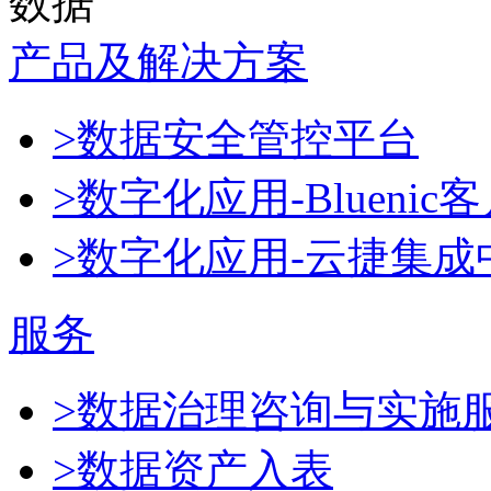
数据
产品及解决方案
>数据安全管控平台
>数字化应用-Blueni
>数字化应用-云捷集成
服务
>数据治理咨询与实施
>数据资产入表