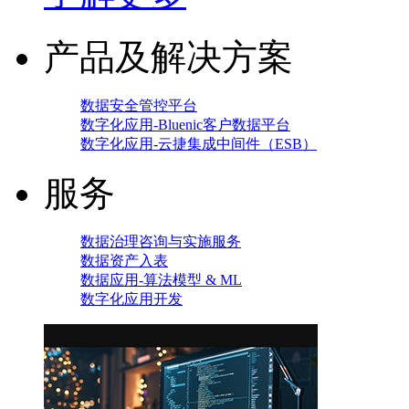
产品及解决方案
数据安全管控平台
数字化应用-Bluenic客户数据平台
数字化应用-云捷集成中间件（ESB）
服务
数据治理咨询与实施服务
数据资产入表
数据应用-算法模型 & ML
数字化应用开发