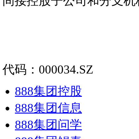
间接控股子公司和分支机
代码：000034.SZ
888集团控股
888集团信息
888集团问学